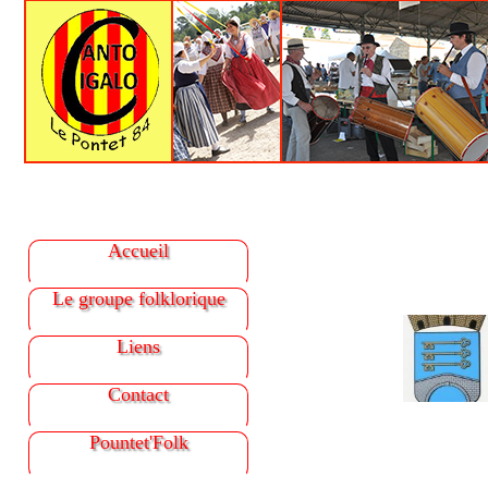
Accueil
Le groupe folklorique
Liens
Contact
Pountet'Folk