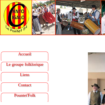
Accueil
Le groupe folklorique
Liens
Contact
Pountet'Folk