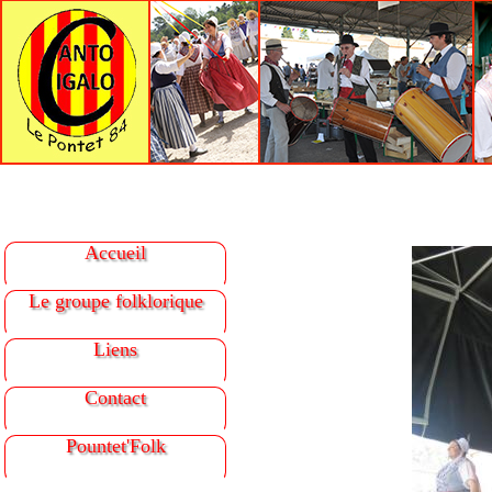
Accueil
Le groupe folklorique
Liens
Contact
Pountet'Folk